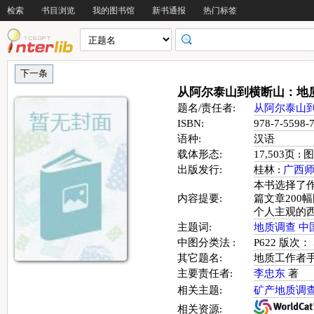
检索
书目浏览
我的图书馆
新书通报
热门标签
从阿尔泰山到横断山：地
题名/责任者:
从阿尔泰山
ISBN:
978-7-5598
语种:
汉语
载体形态:
17,503页 : 
出版发行:
桂林 :
广西
本书选择了
内容提要:
篇文章20
个人主观的西
主题词:
地质调查
中
中图分类法 :
P622 版次： 
其它题名:
地质工作者
主要责任者:
李忠东
著
相关主题:
矿产地质调
相关资源: