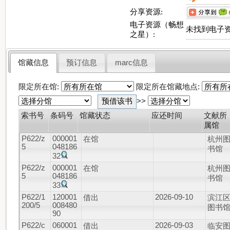
分享资源:
电子资源（畅想
未找到电子
之星）:
馆藏信息
预订信息
marc信息
限定所在馆:
限定所在馆藏地点:
>>
索书号
条码号
馆藏状态
应还时间
文献所
属馆
P622/z
000001
在馆
杭州
5
048186
书馆
32
P622/z
000001
在馆
杭州
5
048186
书馆
33
P622/1
120001
2026-09-10
借出
滨江
200/5
008480
图书
90
P622/c
060001
2026-09-03
借出
临安