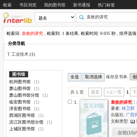
检索
书目浏览
我的图书馆
新书通报
热门标签
检索词:
袁枚的讲究
, 检索到: 1 条结果, 检索时间: 0.035 秒 , 排序选项
分类导航
T 工业技术
(1)
图书馆
保存至书单:
杭州图书馆
(1)
萧山图书馆
(1)
共 1 页
首页
<上一页
1
下
萧山图书馆分馆
(1)
临安图书馆
(1)
1.
袁枚的讲究
：
著者:
林卫辉
淳安图书馆
(1)
出版社:
广西
西湖区图书馆
(1)
文献类型:
滨江区图书馆分馆
(1)
上城区图书馆
(1)
在馆(15)/