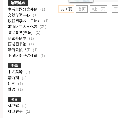
馆藏地点
共 1 页
首页
<上一页
1
下
生活主题分馆外借
(1)
文献借阅中心
(1)
数智阅读区（二层）
(1)
萧山区工人文化宫（新）
(1)
临安参考(总馆)
(1)
新馆外借室
(1)
西湖图书馆
(1)
浙商云帆书房
(1)
上城区图书馆外借
(1)
主题
中式菜肴
(1)
清前期
(1)
研究
(1)
菜谱
(1)
著者
林卫辉
(1)
林卫辉著
(1)