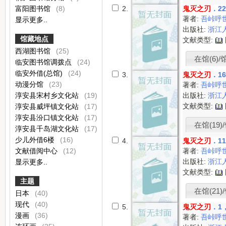
富阳图书馆
(8)
2.
鬼灭之刃
．2
著者:
吾峠呼
显示更多..
出版社:
浙江
馆藏地点
文献类型:
西湖图书馆
(25)
在馆(6)/馆
临安图书馆调拨点
(24)
临安外借(总馆)
(24)
3.
鬼灭之刃
．1
动漫分馆
(23)
著者:
吾峠呼
淳安县宋村乡文化站
(19)
出版社:
浙江
文献类型:
淳安县威坪镇文化站
(17)
淳安县汾口镇文化站
(17)
在馆(19)/
淳安县千岛湖文化站
(17)
少儿外借6楼
(16)
4.
鬼灭之刃
．1
文献借阅中心
(12)
著者:
吾峠呼
出版社:
浙江
显示更多..
文献类型:
主题
在馆(21)/
日本
(40)
现代
(40)
5.
鬼灭之刃
．1
漫画
(36)
著者:
吾峠呼