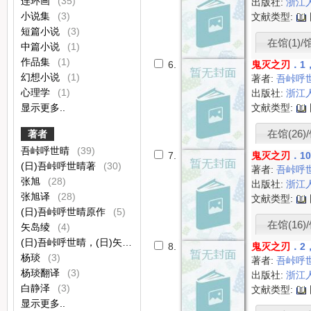
连环画
(35)
出版社:
浙江
小说集
(3)
文献类型:
短篇小说
(3)
在馆(1)/
中篇小说
(1)
作品集
(1)
6.
鬼灭之刃
．1
幻想小说
(1)
著者:
吾峠呼
心理学
(1)
出版社:
浙江
显示更多..
文献类型:
在馆(26)/
著者
吾峠呼世晴
(39)
7.
鬼灭之刃
．1
(日)吾峠呼世晴著
(30)
著者:
吾峠呼
张旭
(28)
出版社:
浙江
张旭译
(28)
文献类型:
(日)吾峠呼世晴原作
(5)
在馆(16)/
矢岛绫
(4)
(日)吾峠呼世晴，(日)矢岛绫著
(3)
8.
鬼灭之刃
．2，
杨琰
(3)
著者:
吾峠呼
杨琰翻译
(3)
出版社:
浙江
白静泽
(3)
文献类型:
显示更多..