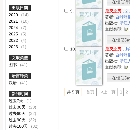
在馆(1)/
出版日期
9.
鬼灭之刃
．2
2020
(14)
著者:
吾峠呼
2021
(10)
出版社:
浙江
2024
(7)
文献类型:
2025
(5)
在馆(23)/
2022
(4)
2023
(1)
10.
鬼灭之刃
．片
著者:
吾峠呼
文献类型
出版社:
浙江
图书
(41)
文献类型:
语言种类
在馆(13)/
汉语
(41)
共 5 页
首页
<上一页
1
2
新到时间
过去7天
(1)
过去30天
(29)
过去60天
(32)
过去90天
(32)
过去180天
(32)