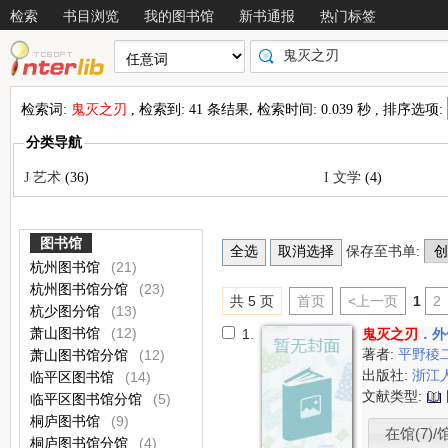
检索
书目浏览
我的图书馆
新书通报
热门标签
检索词:
鬼灭之刃
, 检索到: 41 条结果, 检索时间: 0.039 秒 , 排序选项:
分类导航
J 艺术
(36)
I 文学
(4)
图书馆
保存至书单:
杭州图书馆
(21)
杭州图书馆分馆
(23)
共 5 页
首页
<上一页
1
2
杭少图分馆
(13)
萧山图书馆
(12)
1.
鬼灭之刃
．外
著者:
平野稜
萧山图书馆分馆
(12)
出版社:
浙江
临平区图书馆
(14)
文献类型:
临平区图书馆分馆
(5)
桐庐图书馆
(9)
在馆(7)/
桐庐图书馆分馆
(4)