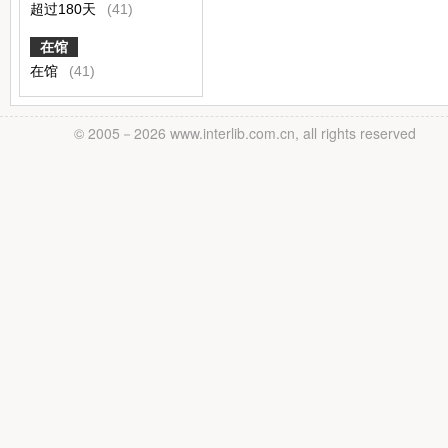
超过180天
(41)
在馆
在馆
(41)
© 2005－
2026 www.interlib.com.cn, all rights reserved