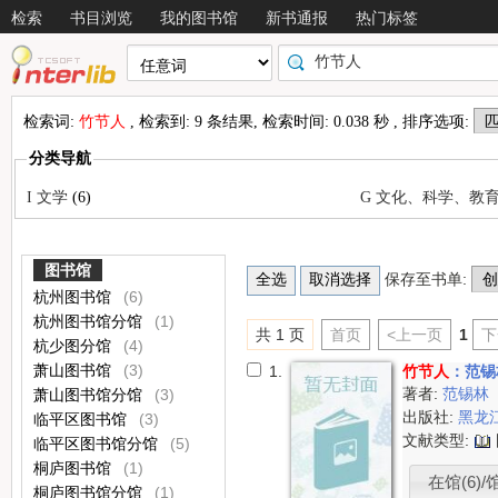
检索
书目浏览
我的图书馆
新书通报
热门标签
检索词:
竹节人
, 检索到: 9 条结果, 检索时间: 0.038 秒 , 排序选项:
分类导航
I 文学
(6)
G 文化、科学、教
图书馆
保存至书单:
杭州图书馆
(6)
杭州图书馆分馆
(1)
共 1 页
首页
<上一页
1
下
杭少图分馆
(4)
萧山图书馆
(3)
1.
竹节人
：范锡
著者:
范锡林
萧山图书馆分馆
(3)
出版社:
黑龙
临平区图书馆
(3)
文献类型:
临平区图书馆分馆
(5)
桐庐图书馆
(1)
在馆(6)/馆
桐庐图书馆分馆
(1)