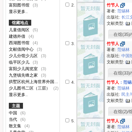
富阳图书馆
(3)
2.
竹节人
著者:
范锡林
显示更多..
出版社:
长江
馆藏地点
文献类型:
儿童借阅区
(5)
在馆(35)/
建德外借
(4)
西湖图书馆
(4)
3.
竹节人
文献借阅中心
(3)
著者:
范锡林
少儿分馆少儿区
(3)
出版社:
中国
文献类型:
临平区少儿
(3)
富阳少儿阅览室
(3)
在馆(33)/
九堡镇先锋之家
(3)
拱墅区杭州上海世界外国语小学（仅限校内使用）
(2)
4.
竹节人
：范锡
少儿图书二区（三层）
(2)
著者:
范锡林
出版社:
民主
显示更多..
文献类型:
主题
在馆(2)/
中国
(6)
当代
(6)
5.
竹节人
散文集
(4)
著者:
范锡林