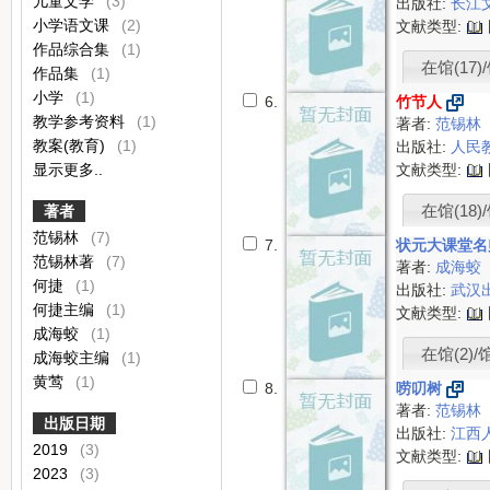
儿童文学
(3)
出版社:
长江
小学语文课
(2)
文献类型:
作品综合集
(1)
在馆(17)/
作品集
(1)
小学
(1)
6.
竹节人
教学参考资料
(1)
著者:
范锡林
教案(教育)
(1)
出版社:
人民
显示更多..
文献类型:
在馆(18)/
著者
范锡林
(7)
7.
状元大课堂名
范锡林著
(7)
著者:
成海蛟
何捷
(1)
出版社:
武汉
何捷主编
(1)
文献类型:
成海蛟
(1)
在馆(2)/
成海蛟主编
(1)
黄莺
(1)
8.
唠叨树
著者:
范锡林
出版日期
出版社:
江西
2019
(3)
文献类型:
2023
(3)