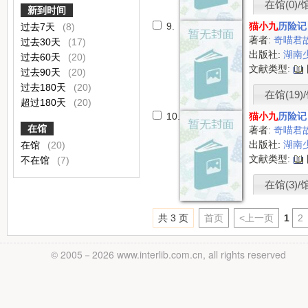
在馆(0)/
新到时间
9.
猫小九
历险记
过去7天
(8)
著者:
奇喵君
过去30天
(17)
出版社:
湖南
过去60天
(20)
文献类型:
过去90天
(20)
过去180天
(20)
在馆(19)/
超过180天
(20)
10.
猫小九
历险记
在馆
著者:
奇喵君
出版社:
湖南
在馆
(20)
文献类型:
不在馆
(7)
在馆(3)/馆
共 3 页
首页
<上一页
1
2
© 2005－
2026 www.interlib.com.cn, all rights reserved