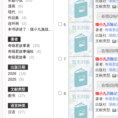
长篇小说
(20)
出版社:
湖南
漫画
(6)
文献类型:
现代
(6)
在馆(24)/
作品集
(4)
连环画
(2)
6.
猫小九
历险记
本书讲述了：猫小九激战受伤坠落在黑雾城外，被棕熊族少年熊小诺所救。苏醒后，猫小九触发父亲残念知晓身世，又闯入黑魔怪巢穴救回小诺父亲，帮棕熊族解除灭族危机。为助小诺解开太阳之体的封印，猫小九携小诺前往中州郡寻找太阳神石，开启新征程。
著者:
奇喵君
出版社:
湖南
著者
文献类型:
奇喵君故事著
(20)
在馆(0)/
奇喵君故事编绘
(6)
奇喵君故事
(3)
7.
猫小九
历险记
著者:
奇喵君
出版日期
出版社:
湖南
2026
(18)
文献类型:
2025
(9)
在馆(0)/
文献类型
8.
猫小九
历险记
图书
(27)
著者:
奇喵君
出版社:
湖南
语言种类
文献类型:
汉语
(27)