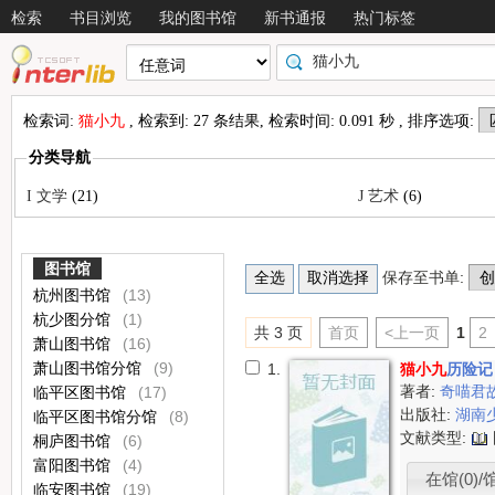
检索
书目浏览
我的图书馆
新书通报
热门标签
检索词:
猫小九
, 检索到: 27 条结果, 检索时间: 0.091 秒 , 排序选项:
分类导航
I 文学
(21)
J 艺术
(6)
图书馆
保存至书单:
杭州图书馆
(13)
杭少图分馆
(1)
共 3 页
首页
<上一页
1
2
萧山图书馆
(16)
萧山图书馆分馆
(9)
1.
猫小九
历险记
著者:
奇喵君
临平区图书馆
(17)
出版社:
湖南
临平区图书馆分馆
(8)
文献类型:
桐庐图书馆
(6)
富阳图书馆
(4)
在馆(0)/
临安图书馆
(19)