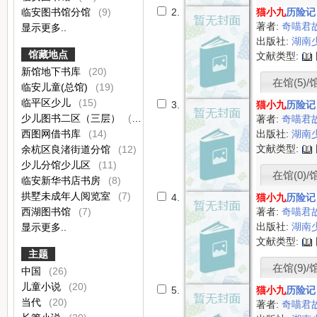
临安图书馆分馆
(9)
2.
猫小九
历险记
著者:
奇喵君
显示更多..
出版社:
湖南
馆藏地点
文献类型:
新馆地下书库
(20)
在馆(5)/馆
临安儿童(总馆)
(19)
临平区少儿
(15)
3.
猫小九
历险记
少儿图书二区（三层）
(14)
著者:
奇喵君
西图网借书库
(14)
出版社:
湖南
文献类型:
余杭区良渚街道分馆
(12)
少儿分馆少儿区
(11)
在馆(0)/
临安新华书店书房
(8)
拱墅未成年人阅览室
(7)
4.
猫小九
历险记
西湖图书馆
(7)
著者:
奇喵君
出版社:
湖南
显示更多..
文献类型:
主题
在馆(9)/馆
中国
(26)
儿童小说
(20)
5.
猫小九
历险记
当代
(20)
著者:
奇喵君