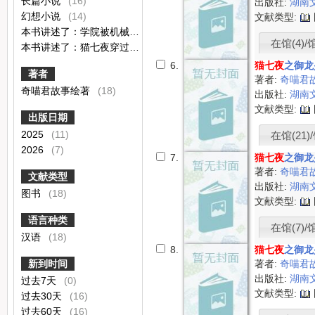
长篇小说
(16)
出版社:
湖南
幻想小说
(14)
文献类型:
本书讲述了：学院被机械族突袭，鸾无极亲自出手。猫七夜陷入巨大危机，却意外唤醒五十年前的神奇力量，不仅成功反杀，还见证了莫狐老师成功击退九尾狐。然而，平静背后危机四伏，猫七夜得知自己被猫虚无盯上。为助熊星渊争夺家族继承人之位，猫七夜化身鹿仁甲踏入上古遗迹。
在馆(4)/馆
本书讲述了：猫七夜穿过蛮荒之地的屏障，与雀清清和牛无双重逢，却意外遇见猫天成。相似的外貌，相近的血脉，难道是失散多年的亲兄弟。
6.
猫七夜
之御龙
著者
著者:
奇喵君
奇喵君故事绘著
(18)
出版社:
湖南
文献类型:
出版日期
2025
(11)
在馆(21)/
2026
(7)
7.
猫七夜
之御龙
著者:
奇喵君
文献类型
出版社:
湖南
图书
(18)
文献类型:
语言种类
在馆(7)/馆
汉语
(18)
8.
猫七夜
之御龙
新到时间
著者:
奇喵君
出版社:
湖南
过去7天
(0)
文献类型:
过去30天
(16)
过去60天
(16)