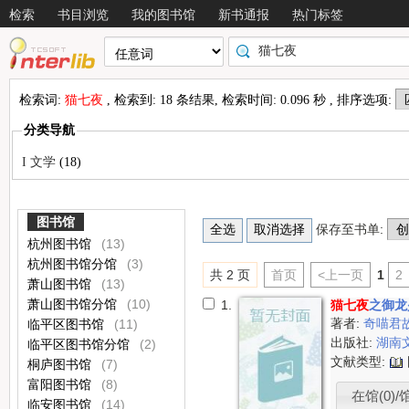
检索
书目浏览
我的图书馆
新书通报
热门标签
检索词:
猫七夜
, 检索到: 18 条结果, 检索时间: 0.096 秒 , 排序选项:
分类导航
I 文学
(18)
图书馆
保存至书单:
杭州图书馆
(13)
杭州图书馆分馆
(3)
共 2 页
首页
<上一页
1
2
萧山图书馆
(13)
萧山图书馆分馆
(10)
1.
猫七夜
之御龙
著者:
奇喵君
临平区图书馆
(11)
出版社:
湖南
临平区图书馆分馆
(2)
文献类型:
桐庐图书馆
(7)
富阳图书馆
(8)
在馆(0)/
临安图书馆
(14)