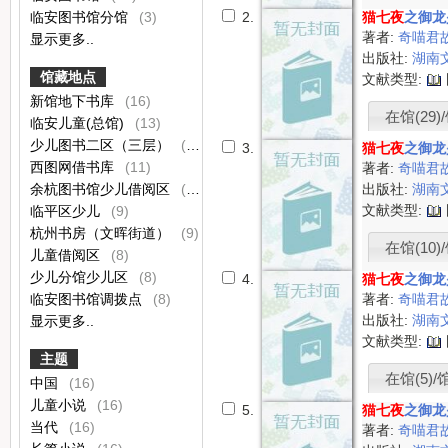
临安图书馆分馆
(3)
2.
猫七夜
之御龙
著者:
奇喵君
显示更多..
出版社:
湖南
馆藏地点
文献类型:
新馆地下书库
(16)
在馆(29)/
临安儿童(总馆)
(13)
少儿图书二区（三层）
(12)
3.
猫七夜
之御龙
西图网借书库
(11)
著者:
奇喵君
余杭图书馆少儿借阅区
(10)
出版社:
湖南
文献类型:
临平区少儿
(9)
杭州书房（文晖街道）
(9)
在馆(10)/
儿童借阅区
(8)
少儿分馆少儿区
(8)
4.
猫七夜
之御龙
临安图书馆调拨点
(8)
著者:
奇喵君
出版社:
湖南
显示更多..
文献类型:
主题
在馆(5)/馆
中国
(16)
儿童小说
(16)
5.
猫七夜
之御龙
当代
(16)
著者:
奇喵君