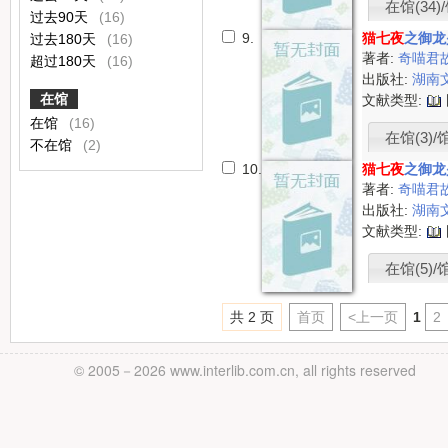
在馆(34)/
过去90天
(16)
9.
猫七夜
之御龙
过去180天
(16)
著者:
奇喵君
超过180天
(16)
出版社:
湖南
在馆
文献类型:
在馆
(16)
在馆(3)/
不在馆
(2)
10.
猫七夜
之御龙
著者:
奇喵君
出版社:
湖南
文献类型:
在馆(5)/馆
共 2 页
首页
<上一页
1
2
© 2005－
2026 www.interlib.com.cn, all rights reserved