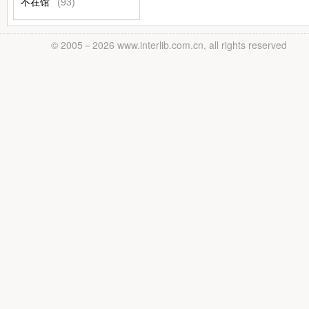
不在馆
(93)
© 2005－
2026 www.interlib.com.cn, all rights reserved