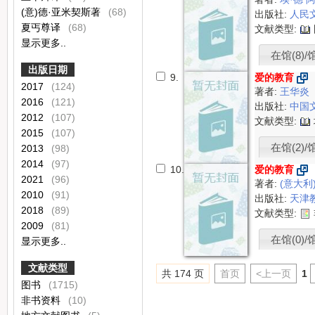
(意)德·亚米契斯著
(68)
出版社:
人民
夏丐尊译
(68)
文献类型:
显示更多..
在馆(8)/馆
出版日期
9.
爱的教育
2017
(124)
著者:
王华炎
2016
(121)
出版社:
中国
2012
(107)
文献类型:
2015
(107)
在馆(2)/
2013
(98)
2014
(97)
10.
爱的教育
2021
(96)
著者:
(意大利
2010
(91)
出版社:
天津
2018
(89)
文献类型:
2009
(81)
在馆(0)/
显示更多..
文献类型
共 174 页
首页
<上一页
1
图书
(1715)
非书资料
(10)