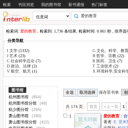
检索
书目浏览
我的图书馆
新书通报
热门标签
检索词:
爱的教育
, 检索到: 1,736 条结果, 检索时间: 0.061 秒 , 排序选
分类导航
I 文学
(1332)
G 文化、科学、教
J 艺术
(23)
B 哲学、宗教
(22)
C 社会科学总论
(7)
R 医药、卫生
(7)
D 政治、法律
(2)
T 工业技术
(2)
V 航空、航天
(1)
X 环境科学,安全科
图书馆
保存至书单:
杭州图书馆
(854)
杭州图书馆分馆
(48)
共 174 页
首页
<上一页
1
杭少图分馆
(256)
萧山图书馆
(280)
1.
爱的教育
：合
著者:
E. 亚
萧山图书馆分馆
(422)
出版社:
哈尔