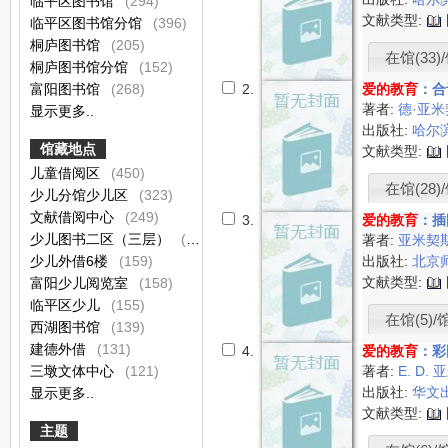
临平区图书馆
(294)
文献类型:
临平区图书馆分馆
(396)
桐庐图书馆
(205)
在馆(33)/
桐庐图书馆分馆
(152)
富阳图书馆
(268)
2.
爱的教育
：合
著者:
德·亚
显示更多..
出版社:
哈尔
馆藏地点
文献类型:
儿童借阅区
(450)
在馆(28)/
少儿分馆少儿区
(323)
文献借阅中心
(249)
3.
爱的教育
：插
少儿图书二区（三层）
(175)
著者:
亚米契
少儿外借6楼
(159)
出版社:
北京
文献类型:
富阳少儿阅览室
(158)
临平区少儿
(155)
在馆(5)/
西湖图书馆
(139)
建德外借
(131)
4.
爱的教育
：彩
三墩文体中心
(121)
著者:
E. D.
出版社:
华文
显示更多..
文献类型:
主题