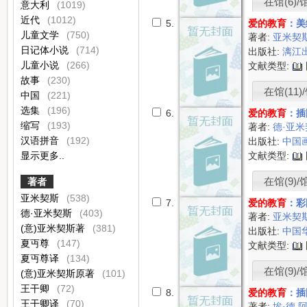
在馆(6)/
意大利
(1019)
近代
(1012)
5.
爱的教育
：美
儿童文学
(750)
著者:
亚米契
日记体小说
(714)
出版社:
漓江
儿童小说
(266)
文献类型:
故事
(230)
在馆(11)/
中国
(221)
选集
(196)
6.
爱的教育
：插
缩写
(193)
著者:
德·亚
汉语拼音
(192)
出版社:
中国
显示更多..
文献类型:
在馆(9)/
著者
亚米契斯
(538)
7.
爱的教育
：彩
德·亚米契斯
(403)
著者:
亚米契
(意)亚米契斯著
(381)
出版社:
中国
夏丏尊
(147)
文献类型:
夏丏尊译
(134)
在馆(9)/馆
(意)亚米契斯原著
(101)
王干卿
(72)
8.
爱的教育
：插
王干卿译
(70)
著者:
埃·德 