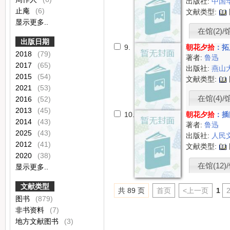
出版社:
中国
止庵
(6)
文献类型:
显示更多..
在馆(2)/
出版日期
9.
朝花夕拾
：拓
2018
(79)
著者:
鲁迅
2017
(65)
出版社:
燕山
2015
(54)
文献类型:
2021
(53)
在馆(4)/
2016
(52)
2013
(45)
10.
朝花夕拾
：插
2014
(43)
著者:
鲁迅
2025
(43)
出版社:
人民
2012
(41)
文献类型:
2020
(38)
在馆(12)/
显示更多..
文献类型
共 89 页
首页
<上一页
1
图书
(879)
非书资料
(7)
地方文献图书
(3)