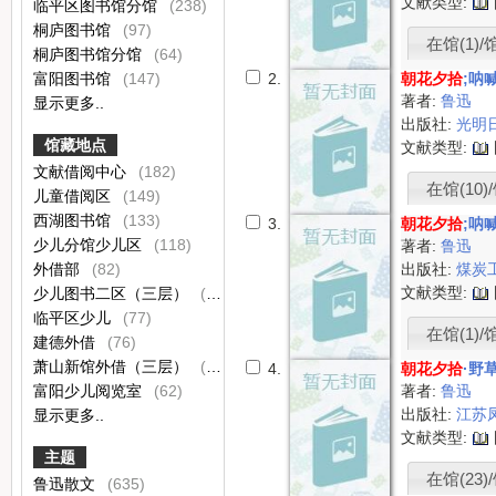
文献类型:
临平区图书馆分馆
(238)
桐庐图书馆
(97)
在馆(1)/
桐庐图书馆分馆
(64)
富阳图书馆
(147)
2.
朝花夕拾
;呐
著者:
鲁迅
显示更多..
出版社:
光明
馆藏地点
文献类型:
文献借阅中心
(182)
在馆(10)/
儿童借阅区
(149)
西湖图书馆
(133)
3.
朝花夕拾
;呐
少儿分馆少儿区
(118)
著者:
鲁迅
外借部
(82)
出版社:
煤炭
文献类型:
少儿图书二区（三层）
(79)
临平区少儿
(77)
在馆(1)/
建德外借
(76)
萧山新馆外借（三层）
(70)
4.
朝花夕拾
·野
富阳少儿阅览室
(62)
著者:
鲁迅
出版社:
江苏
显示更多..
文献类型:
主题
在馆(23)/
鲁迅散文
(635)