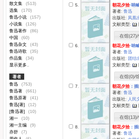
散文集
(513)
5.
朝花夕拾
·呐
选集
(170)
著者:
鲁迅
鲁迅小说
(157)
出版社:
凤凰
小说集
(126)
文献类型:
鲁迅著作
(86)
在馆(27)/
中国
(60)
鲁迅杂文
(43)
6.
朝花夕拾
·呐
鲁迅诗歌
(35)
著者:
鲁迅
作品集
(34)
出版社:
团结
显示更多..
文献类型:
在馆(0)/
著者
鲁迅
(753)
7.
朝花夕拾
：插
鲁迅著
(661)
著者:
鲁迅
鲁迅原著
(41)
出版社:
人民
鲁迅[著]
(12)
文献类型:
[鲁迅著]
(10)
在馆(13)/
湘一
(10)
湘一主编
(9)
8.
朝花夕拾
：插
亦舒
(7)
著者:
鲁迅
周作人
(6)