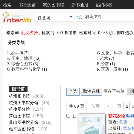
检索
书目浏览
我的图书馆
新书通报
热门标签
检索词:
朝花夕拾
, 检索到: 890 条结果, 检索时间: 0.036 秒 , 排序选项
分类导航
I 文学
(817)
G 文化、科学、教
K 历史、地理
(12)
J 艺术
(7)
Z 综合性图书
(3)
F 经济
(1)
O 数理科学与化学
(1)
R 医药、卫生
(1)
图书馆
保存至书单:
杭州图书馆
(383)
杭州图书馆分馆
(40)
共 89 页
首页
<上一页
1
杭少图分馆
(134)
萧山图书馆
(159)
1.
朝花夕拾
呐
著者:
鲁迅
萧山图书馆分馆
(215)
出版社:
线装
临平区图书馆
(169)