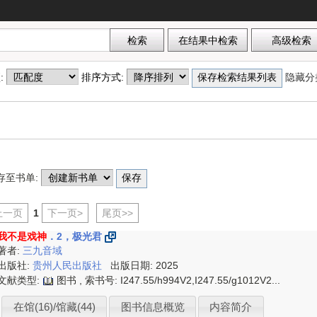
项:
排序方式:
隐藏分
存至书单:
上一页
1
下一页>
尾页>>
我不是戏神
．2，极光君
著者:
三九音域
出版社:
贵州人民出版社
出版日期: 2025
文献类型:
图书 , 索书号:
I247.55/h994V2,I247.55/g1012V2...
在馆(16)/馆藏(44)
图书信息概览
内容简介