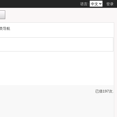
语言:
登录
类导航
已借197次.