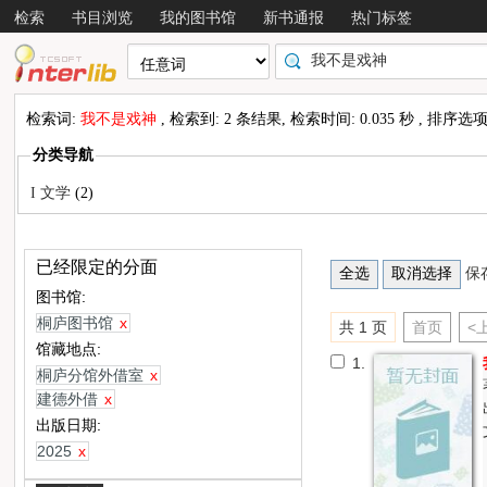
检索
书目浏览
我的图书馆
新书通报
热门标签
检索词:
我不是戏神
, 检索到: 2 条结果, 检索时间: 0.035 秒 , 排序选
分类导航
I 文学
(2)
已经限定的分面
保
图书馆:
桐庐图书馆
x
共 1 页
首页
<
馆藏地点:
1.
桐庐分馆外借室
x
建德外借
x
出版日期:
2025
x