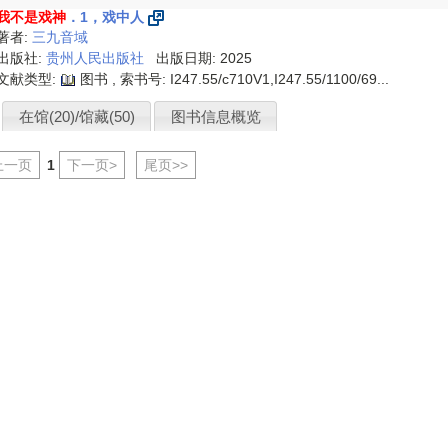
我不是戏神
．1，戏中人
著者:
三九音域
出版社:
贵州人民出版社
出版日期: 2025
文献类型:
图书 , 索书号:
I247.55/c710V1,I247.55/1100/69...
在馆(20)/馆藏(50)
图书信息概览
上一页
1
下一页>
尾页>>