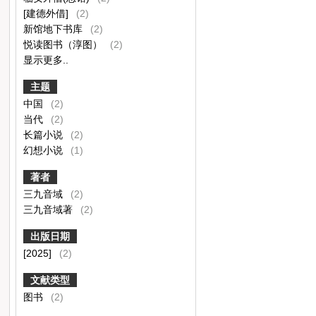
[建德外借]
(2)
新馆地下书库
(2)
悦读图书（淳图）
(2)
显示更多..
主题
中国
(2)
当代
(2)
长篇小说
(2)
幻想小说
(1)
著者
三九音域
(2)
三九音域著
(2)
出版日期
[2025]
(2)
文献类型
图书
(2)