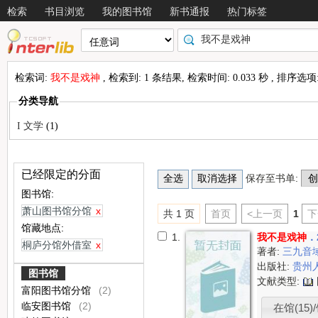
检索
书目浏览
我的图书馆
新书通报
热门标签
检索词:
我不是戏神
, 检索到: 1 条结果, 检索时间: 0.033 秒 , 排序选项
分类导航
I 文学
(1)
已经限定的分面
保存至书单:
图书馆:
萧山图书馆分馆
x
共 1 页
首页
<上一页
1
下
馆藏地点:
1.
我不是戏神
．
桐庐分馆外借室
x
著者:
三九音
出版社:
贵州
图书馆
文献类型:
富阳图书馆分馆
(2)
临安图书馆
(2)
在馆(15)/