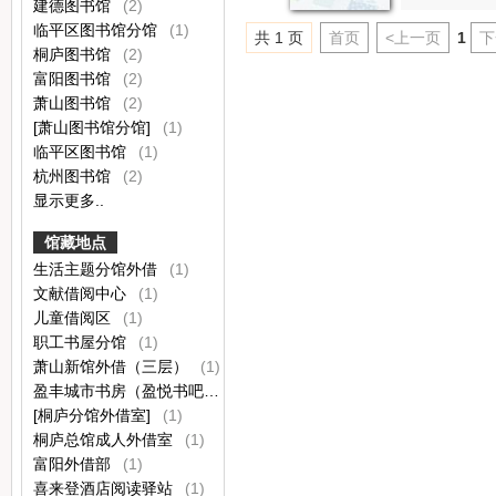
建德图书馆
(2)
临平区图书馆分馆
(1)
共 1 页
首页
<上一页
1
下
桐庐图书馆
(2)
富阳图书馆
(2)
萧山图书馆
(2)
[萧山图书馆分馆]
(1)
临平区图书馆
(1)
杭州图书馆
(2)
显示更多..
馆藏地点
生活主题分馆外借
(1)
文献借阅中心
(1)
儿童借阅区
(1)
职工书屋分馆
(1)
萧山新馆外借（三层）
(1)
盈丰城市书房（盈悦书吧）
(1)
[桐庐分馆外借室]
(1)
桐庐总馆成人外借室
(1)
富阳外借部
(1)
喜来登酒店阅读驿站
(1)