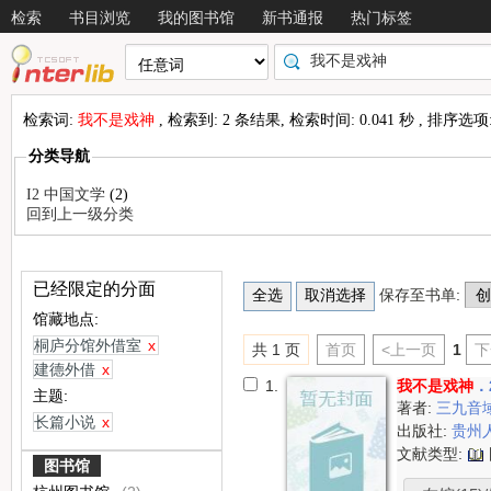
检索
书目浏览
我的图书馆
新书通报
热门标签
检索词:
我不是戏神
, 检索到: 2 条结果, 检索时间: 0.041 秒 , 排序选项
分类导航
I2 中国文学
(2)
回到上一级分类
已经限定的分面
保存至书单:
馆藏地点:
桐庐分馆外借室
x
共 1 页
首页
<上一页
1
下
建德外借
x
1.
我不是戏神
．
主题:
著者:
三九音
长篇小说
x
出版社:
贵州
文献类型:
图书馆