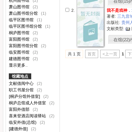
杭州图书馆
(2)
在馆(15)/
萧山图书馆
(2)
2.
我不是戏神
．
萧山图书馆分馆
(1)
著者:
三九音
临平区图书馆
(1)
出版社:
贵州
临平区图书馆分馆
(1)
文献类型:
桐庐图书馆
(2)
富阳图书馆
(2)
在馆(22)/
富阳图书馆分馆
(2)
临安图书馆
(2)
共 1 页
首页
<上一页
1
下
建德图书馆
(2)
显示更多..
馆藏地点
文献借阅中心
(2)
职工书屋分馆
(2)
[桐庐分馆外借室]
(2)
桐庐总馆成人外借室
(2)
富阳外借部
(2)
喜来登酒店阅读驿站
(2)
临安外借(总馆)
(2)
[建德外借]
(2)