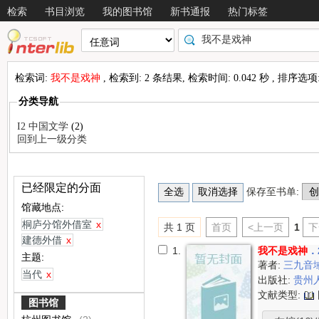
检索
书目浏览
我的图书馆
新书通报
热门标签
检索词:
我不是戏神
, 检索到: 2 条结果, 检索时间: 0.042 秒 , 排序选项
分类导航
I2 中国文学
(2)
回到上一级分类
已经限定的分面
保存至书单:
馆藏地点:
桐庐分馆外借室
x
共 1 页
首页
<上一页
1
下
建德外借
x
1.
我不是戏神
．
主题:
著者:
三九音
当代
x
出版社:
贵州
文献类型:
图书馆