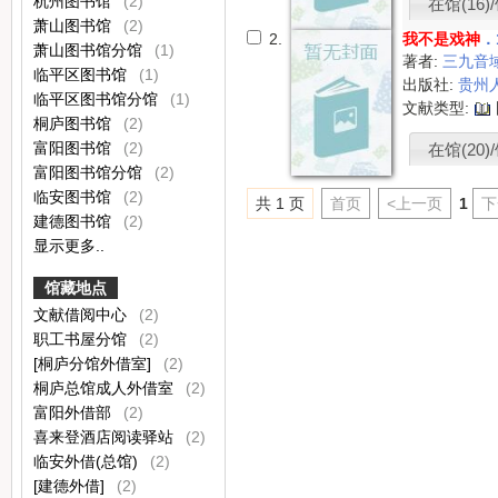
杭州图书馆
(2)
在馆(16)/
萧山图书馆
(2)
2.
我不是戏神
．
萧山图书馆分馆
(1)
著者:
三九音
临平区图书馆
(1)
出版社:
贵州
临平区图书馆分馆
(1)
文献类型:
桐庐图书馆
(2)
富阳图书馆
(2)
在馆(20)/
富阳图书馆分馆
(2)
临安图书馆
(2)
共 1 页
首页
<上一页
1
下
建德图书馆
(2)
显示更多..
馆藏地点
文献借阅中心
(2)
职工书屋分馆
(2)
[桐庐分馆外借室]
(2)
桐庐总馆成人外借室
(2)
富阳外借部
(2)
喜来登酒店阅读驿站
(2)
临安外借(总馆)
(2)
[建德外借]
(2)