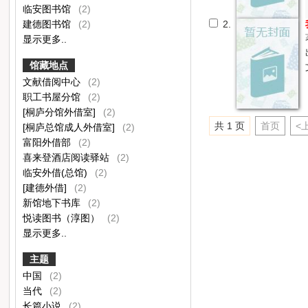
临安图书馆
(2)
建德图书馆
(2)
2.
显示更多..
馆藏地点
文献借阅中心
(2)
职工书屋分馆
(2)
[桐庐分馆外借室]
(2)
共 1 页
首页
<
[桐庐总馆成人外借室]
(2)
富阳外借部
(2)
喜来登酒店阅读驿站
(2)
临安外借(总馆)
(2)
[建德外借]
(2)
新馆地下书库
(2)
悦读图书（淳图）
(2)
显示更多..
主题
中国
(2)
当代
(2)
长篇小说
(2)