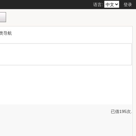
语言:
登录
类导航
已借195次.