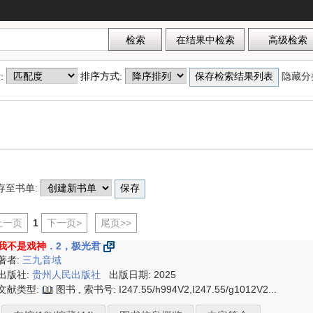
项:
排序方式:
隐藏分
存至书单:
上一页
1
下一页>
尾页>>
我不是戏神
．2，极光君
著者:
三九音域
出版社:
贵州人民出版社
出版日期: 2025
文献类型:
图书 , 索书号:
I247.55/h994V2,I247.55/g1012V2...