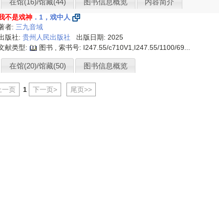
在馆(16)/馆藏(44)
图书信息概览
内容简介
我不是戏神
．1，戏中人
著者:
三九音域
出版社:
贵州人民出版社
出版日期: 2025
文献类型:
图书 , 索书号:
I247.55/c710V1,I247.55/1100/69...
在馆(20)/馆藏(50)
图书信息概览
上一页
1
下一页>
尾页>>