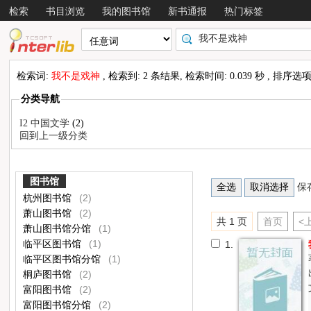
检索
书目浏览
我的图书馆
新书通报
热门标签
检索词:
我不是戏神
, 检索到: 2 条结果, 检索时间: 0.039 秒 , 排序选
分类导航
I2 中国文学
(2)
回到上一级分类
图书馆
保
杭州图书馆
(2)
萧山图书馆
(2)
共 1 页
首页
<
萧山图书馆分馆
(1)
临平区图书馆
(1)
1.
临平区图书馆分馆
(1)
桐庐图书馆
(2)
富阳图书馆
(2)
富阳图书馆分馆
(2)