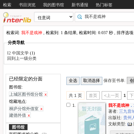
检索
书目浏览
我的图书馆
新书通报
热门标签
检索词:
我不是戏神
, 检索到: 1 条结果, 检索时间: 0.037 秒 , 排序选项
分类导航
I2 中国文学
(1)
回到上一级分类
已经限定的分面
保存至书单:
图书馆:
上城区图书馆分馆
x
共 1 页
首页
<上一页
1
下
馆藏地点:
1.
我不是戏神
．
桐庐分馆外借室
x
著者:
三九音
建德外借
x
出版社:
贵州
文献类型:
图书馆