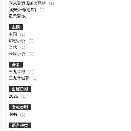
喜来登酒店阅读驿站
(1)
临安外借(总馆)
(1)
显示更多..
主题
中国
(1)
幻想小说
(1)
当代
(1)
长篇小说
(1)
著者
三九音域
(1)
三九音域著
(1)
出版日期
2025
(1)
文献类型
图书
(1)
语言种类