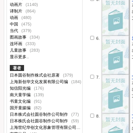
动画片
(1140)
译制片
(864)
动画
(480)
中国
(475)
当代
(379)
图画故事
(334)
6.
连环画
(333)
儿童故事
(283)
显示更多..
著者
日本圆谷制作株式会社原著
(379)
7.
上海新创华文化发展有限公司编
(184)
知信阳光编
(176)
南大童学编
(139)
书童文化编
(91)
国开童媒编
(82)
日本株式会社圆谷制作公司制作
(77)
8.
日本株氏会社圆谷制作公司制作
(59)
上海世纪华创文化形象管理有限公司编
(43)