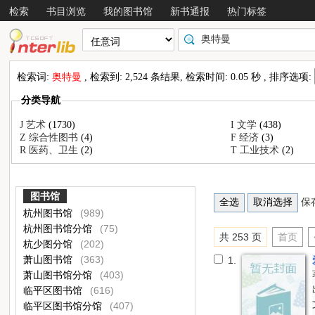
检索
书目浏览
我的图书馆
新书通报
热门标签
检索词:
奥特曼
, 检索到: 2,524 条结果, 检索时间: 0.05 秒 , 排序选项:
分类导航
J 艺术
(1730)
I 文学
(438)
Z 综合性图书
(4)
F 经济
(3)
R 医药、卫生
(2)
T 工业技术
(2)
图书馆
保
杭州图书馆
(989)
杭州图书馆分馆
(75)
共 253 页
首页
杭少图分馆
(202)
萧山图书馆
(363)
1.
萧山图书馆分馆
(403)
临平区图书馆
(616)
临平区图书馆分馆
(407)