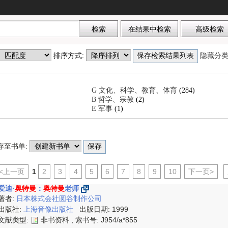
排序方式:
隐藏分
G 文化、科学、教育、体育
(284)
B 哲学、宗教
(2)
E 军事
(1)
存至书单:
<上一页
1
2
3
4
5
6
7
8
9
10
下一页>
爱迪·
奥特曼
：
奥特曼
老师
著者:
日本株式会社圆谷制作公司
出版社:
上海音像出版社
出版日期: 1999
文献类型:
非书资料 , 索书号:
J954/a*855