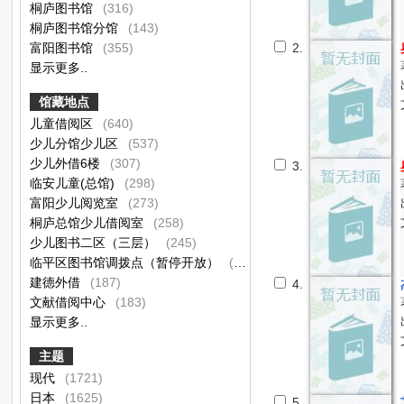
桐庐图书馆
(316)
桐庐图书馆分馆
(143)
富阳图书馆
(355)
2.
显示更多..
馆藏地点
儿童借阅区
(640)
少儿分馆少儿区
(537)
少儿外借6楼
(307)
3.
临安儿童(总馆)
(298)
富阳少儿阅览室
(273)
桐庐总馆少儿借阅室
(258)
少儿图书二区（三层）
(245)
临平区图书馆调拨点（暂停开放）
(219)
建德外借
(187)
4.
文献借阅中心
(183)
显示更多..
主题
现代
(1721)
日本
(1625)
5.