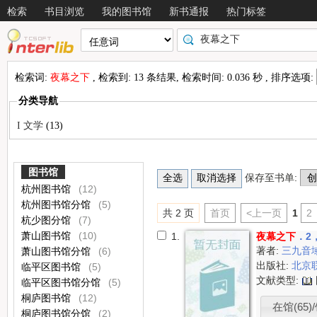
检索
书目浏览
我的图书馆
新书通报
热门标签
检索词:
夜幕之下
, 检索到: 13 条结果, 检索时间: 0.036 秒 , 排序选项:
分类导航
I 文学
(13)
图书馆
保存至书单:
杭州图书馆
(12)
杭州图书馆分馆
(5)
共 2 页
首页
<上一页
1
2
杭少图分馆
(7)
萧山图书馆
(10)
1.
夜幕之下
．2
著者:
三九音
萧山图书馆分馆
(6)
出版社:
北京
临平区图书馆
(5)
文献类型:
临平区图书馆分馆
(5)
桐庐图书馆
(12)
在馆(65)/
桐庐图书馆分馆
(2)