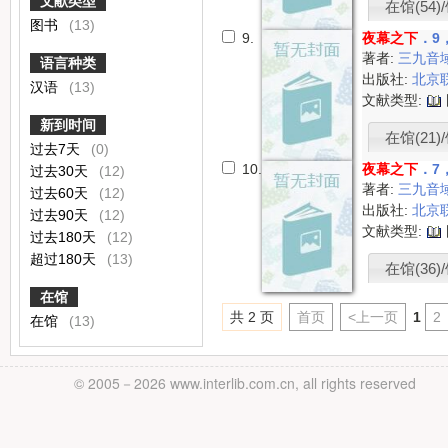
文献类型
在馆(54)/
图书
(13)
9.
夜幕之下
．9
著者:
三九音
语言种类
出版社:
北京
汉语
(13)
文献类型:
新到时间
在馆(21)/
过去7天
(0)
10.
夜幕之下
．7
过去30天
(12)
著者:
三九音
过去60天
(12)
出版社:
北京
过去90天
(12)
文献类型:
过去180天
(12)
超过180天
(13)
在馆(36)/
在馆
共 2 页
首页
<上一页
1
2
在馆
(13)
© 2005－
2026 www.interlib.com.cn, all rights reserved