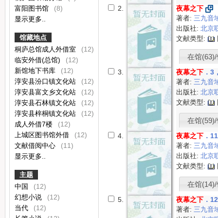
富阳图书馆
(8)
2.
夜幕之下
著者:
三九音
显示更多..
出版社:
北京
馆藏地点
文献类型:
桐庐总馆成人外借室
(12)
在馆(63)/
临安外借(总馆)
(12)
新馆地下书库
(12)
3.
夜幕之下
．3
淳安县汾口镇文化站
(12)
著者:
三九音
淳安县富文乡文化站
(12)
出版社:
北京
文献类型:
淳安县石林镇文化站
(12)
淳安县梓桐镇文化站
(12)
在馆(59)/
成人外借7楼
(12)
上城区图书馆外借
(12)
4.
夜幕之下
．1
文献借阅中心
(11)
著者:
三九音
出版社:
北京
显示更多..
文献类型:
主题
在馆(14)/
中国
(12)
幻想小说
(12)
5.
夜幕之下
．1
当代
(12)
著者:
三九音