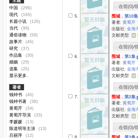
主题
在馆(0)/
中国
(296)
现代
(165)
5.
围城
．第10
长篇小说
(126)
著者:
黄蜀芹
当代
(99)
出版社:
金海
通俗读物
(58)
文献类型:
故事片
(45)
在馆(0)/
研究
(37)
作品集
(30)
6.
围城
．第1集
婚姻
(29)
著者:
黄蜀芹
选集
(25)
出版社:
金海
显示更多..
文献类型:
在馆(0)/
著者
钱钟书
(45)
7.
围城
．第2集
钱钟书著
(38)
著者:
黄蜀芹
黄蜀芹
(34)
出版社:
金海
黄蜀芹导演
(33)
文献类型:
李媛媛
(13)
在馆(0)/
陈道明等主演
(13)
吕丽萍
(12)
8.
围城
．第3集