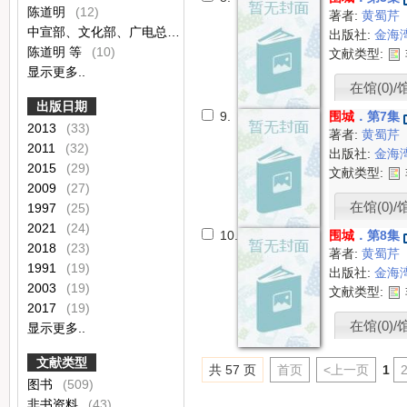
陈道明
(12)
著者:
黄蜀芹
中宣部、文化部、广电总局、新闻出版署、中国文联、中国作协编选
出版社:
金海
陈道明 等
(10)
文献类型:
显示更多..
在馆(0)/
出版日期
9.
围城
．第7集
2013
(33)
著者:
黄蜀芹
2011
(32)
出版社:
金海
2015
(29)
文献类型:
2009
(27)
在馆(0)/
1997
(25)
2021
(24)
10.
围城
．第8集
2018
(23)
著者:
黄蜀芹
1991
(19)
出版社:
金海
2003
(19)
文献类型:
2017
(19)
在馆(0)/
显示更多..
文献类型
共 57 页
首页
<上一页
1
图书
(509)
非书资料
(43)