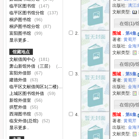
出版社:
漓江
临平区图书馆
(147)
文献类型:
临平区图书馆分馆
(137)
桐庐图书馆
(96)
在馆(1)/
桐庐图书馆分馆
(87)
富阳图书馆
(99)
2.
围城
．第4集
著者:
黄蜀芹
显示更多..
出版社:
金海
馆藏地点
文献类型:
文献借阅中心
(181)
在馆(0)/
萧山新馆外借（三层）
(77)
富阳外借部
(67)
3.
围城
．第5集
建德外借
(63)
著者:
黄蜀芹
临平区文献借阅区1(二楼)
(61)
出版社:
金海
文献类型:
上城区图书馆外借
(59)
新馆外借室
(56)
在馆(0)/
拱墅外借
(55)
西湖图书馆
(53)
4.
围城
．第6集
临安外借(总馆)
(52)
著者:
黄蜀芹
出版社:
金海
显示更多..
文献类型: