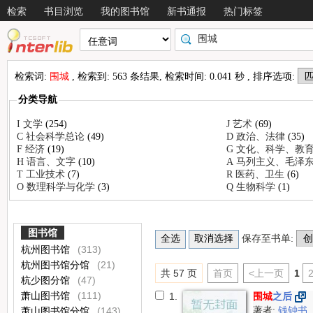
检索
书目浏览
我的图书馆
新书通报
热门标签
检索词:
围城
, 检索到: 563 条结果, 检索时间: 0.041 秒 , 排序选项:
分类导航
I 文学
(254)
J 艺术
(69)
C 社会科学总论
(49)
D 政治、法律
(35)
F 经济
(19)
G 文化、科学、教
H 语言、文字
(10)
A 马列主义、毛泽
T 工业技术
(7)
R 医药、卫生
(6)
O 数理科学与化学
(3)
Q 生物科学
(1)
图书馆
保存至书单:
杭州图书馆
(313)
杭州图书馆分馆
(21)
共 57 页
首页
<上一页
1
杭少图分馆
(47)
萧山图书馆
(111)
1.
围城
之后
著者:
钱钟书
萧山图书馆分馆
(143)