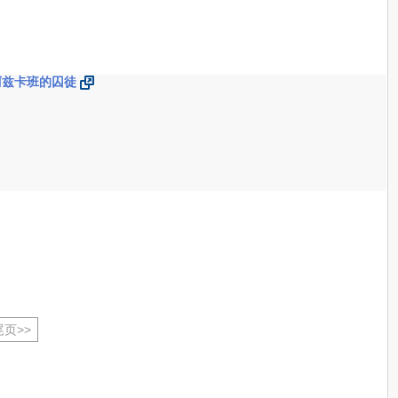
阿兹卡班的囚徒
尾页>>