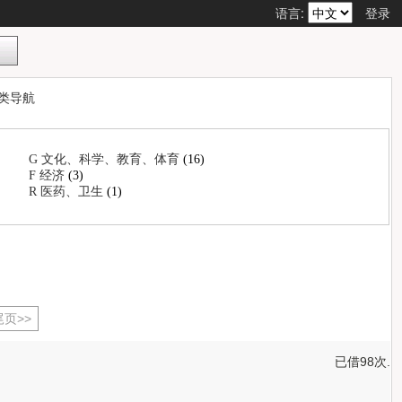
语言:
登录
类导航
G 文化、科学、教育、体育
(16)
F 经济
(3)
R 医药、卫生
(1)
尾页>>
已借98次.