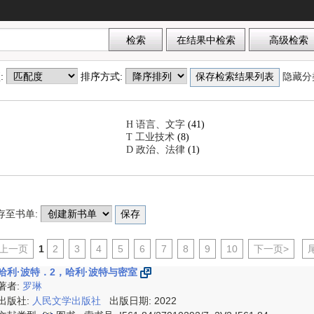
项:
排序方式:
隐藏分
H 语言、文字
(41)
T 工业技术
(8)
D 政治、法律
(1)
存至书单:
<上一页
1
2
3
4
5
6
7
8
9
10
下一页>
哈利·波特．2，哈利·波特与密室
著者:
罗琳
出版社:
人民文学出版社
出版日期: 2022