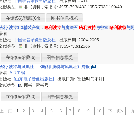
出版社:
中国录音录像出版总社
出版日期: 2011
文献类型:
非书资料 , 索书号:
J955-793/i432,J955-793/1100/40...
在馆(56)/馆藏(64)
图书信息概览
哈利·波特1-3精装合集．
哈利波特
与魔法石
哈利波特
与密室
哈利波特
与
著者:
出版社:
中国录音录像出版总社
出版日期: 2004-2005
文献类型:
非书资料 , 索书号:
J955-793/z2586
在馆(6)/馆藏(6)
图书信息概览
哈利·波特与凤凰社：《哈利·波特与凤凰社》海报
著者:
A.R主编
出版社:
[山东电子音像出版社]
出版日期: [出版时间不详]
文献类型:
图书 , 索书号:
在馆(0)/馆藏(0)
图书信息概览
<上一页
1
2
3
4
5
6
7
8
9
10
下一页>