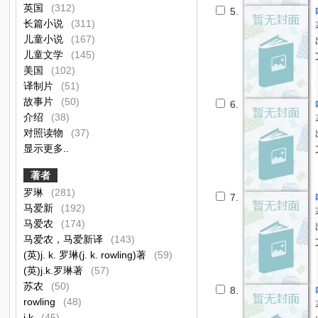
英国
(312)
5.
长篇小说
(311)
儿童小说
(167)
儿童文学
(145)
美国
(102)
译制片
(51)
故事片
(50)
6.
介绍
(38)
对照读物
(37)
显示更多..
著者
罗琳
(281)
7.
马爱新
(192)
马爱农
(174)
马爱农，马爱新译
(143)
(英)j. k. 罗琳(j. k. rowling)著
(59)
(英)j.k.罗琳著
(57)
苏农
(50)
8.
rowling
(48)
j.k
(45)