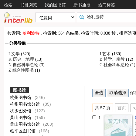
检索
书目浏览
我的图书馆
新书通报
热门标签
检索词:
哈利波特
, 检索到: 564 条结果, 检索时间: 0.038 秒 , 排序选
分类导航
I 文学
(329)
J 艺术
(130)
K 历史、地理
(13)
B 哲学、宗教
(12)
N 自然科学总论
(3)
C 社会科学总论
(1)
Z 综合性图书
(1)
图书馆
保
杭州图书馆
(346)
杭州图书馆分馆
(85)
共 57 页
首页
杭少图分馆
(122)
萧山图书馆
(159)
1.
萧山图书馆分馆
(203)
临平区图书馆
(168)