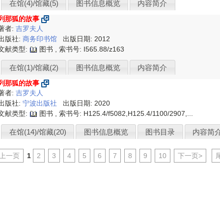
在馆(4)/馆藏(5)
图书信息概览
内容简介
列那狐的故事
著者:
吉罗夫人
出版社:
商务印书馆
出版日期: 2012
文献类型:
图书 , 索书号:
I565.88/z163
在馆(1)/馆藏(2)
图书信息概览
内容简介
列那狐的故事
著者:
吉罗夫人
出版社:
宁波出版社
出版日期: 2020
文献类型:
图书 , 索书号:
H125.4/f5082,H125.4/1100/2907,...
在馆(14)/馆藏(20)
图书信息概览
图书目录
内容简
<上一页
1
2
3
4
5
6
7
8
9
10
下一页>