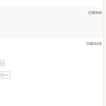
已借30次.
已借152次.
介
尾页>>