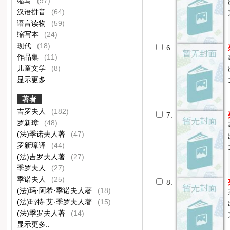
缩写
(97)
汉语拼音
(64)
语言读物
(59)
缩写本
(24)
现代
(18)
6.
作品集
(11)
儿童文学
(8)
显示更多..
著者
吉罗夫人
(182)
7.
罗新璋
(48)
(法)季诺夫人著
(47)
罗新璋译
(44)
(法)吉罗夫人著
(27)
季罗夫人
(27)
季诺夫人
(25)
8.
(法)玛·阿希·季诺夫人著
(18)
(法)玛特·艾·季罗夫人著
(15)
(法)季罗夫人著
(14)
显示更多..