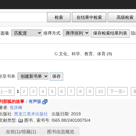
排序选项:
排序方式:
隐
G 文化、科学、教育、体育
(9)
存至书单:
<上一页
1
2
3
4
5
6
7
8
9
10
下一页>
列那狐的故事
：有声版
著者:
焦庆峰
出版社:
黑龙江美术出版社
出版日期: 2019
文献类型:
图书 , 索书号:
I565.88/24010075/4
在馆(1)/馆藏(1)
图书信息概览