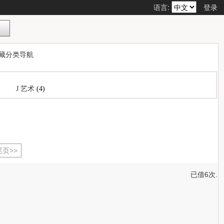
语言:
登录
藏分类导航
J 艺术
(4)
尾页>>
已借6次.