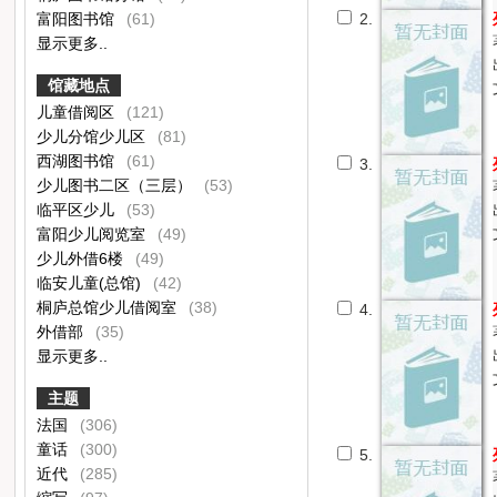
富阳图书馆
(61)
2.
显示更多..
馆藏地点
儿童借阅区
(121)
少儿分馆少儿区
(81)
西湖图书馆
(61)
3.
少儿图书二区（三层）
(53)
临平区少儿
(53)
富阳少儿阅览室
(49)
少儿外借6楼
(49)
临安儿童(总馆)
(42)
桐庐总馆少儿借阅室
(38)
4.
外借部
(35)
显示更多..
主题
法国
(306)
童话
(300)
5.
近代
(285)