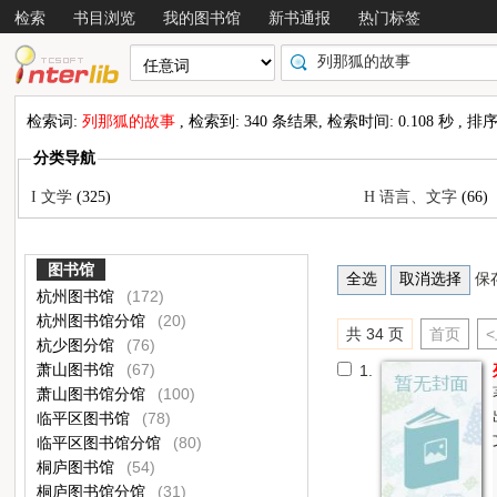
检索
书目浏览
我的图书馆
新书通报
热门标签
检索词:
列那狐的故事
, 检索到: 340 条结果, 检索时间: 0.108 秒 , 
分类导航
I 文学
(325)
H 语言、文字
(66)
图书馆
保
杭州图书馆
(172)
杭州图书馆分馆
(20)
共 34 页
首页
杭少图分馆
(76)
萧山图书馆
(67)
1.
萧山图书馆分馆
(100)
临平区图书馆
(78)
临平区图书馆分馆
(80)
桐庐图书馆
(54)
桐庐图书馆分馆
(31)