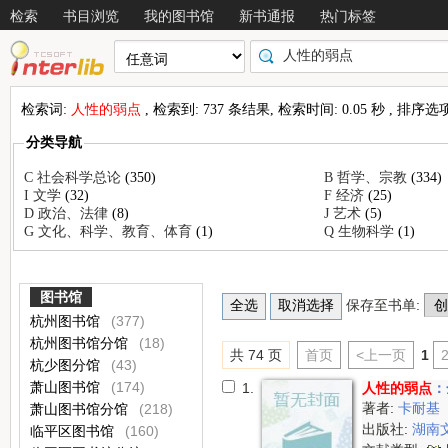
检索
书目浏览
我的图书馆
新书通报
热门标签
检索词:
人性的弱点
, 检索到: 737 条结果, 检索时间: 0.05 秒 , 排序选
分类导航
C 社会科学总论
(350)
B 哲学、宗教
(334)
I 文学
(32)
F 经济
(25)
D 政治、法律
(8)
J 艺术
(5)
G 文化、科学、教育、体育
(1)
Q 生物科学
(1)
图书馆
保存至书单:
杭州图书馆
(377)
杭州图书馆分馆
(18)
共 74 页
首页
<上一页
1
杭少图分馆
(43)
萧山图书馆
(174)
1.
人性的弱点
：
著者:
卡耐基
萧山图书馆分馆
(218)
出版社:
湖南
临平区图书馆
(160)