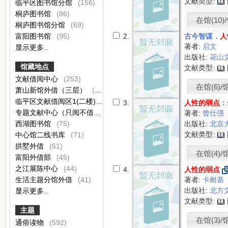
文献类型:
临平区图书馆分馆
(156)
桐庐图书馆
(86)
在馆(10)/
桐庐图书馆分馆
(69)
富阳图书馆
(95)
2.
古今智谋．
人
著者:
启文
显示更多..
出版社:
花山
馆藏地点
文献类型:
文献借阅中心
(253)
在馆(6)/
萧山新馆外借（三层）
(139)
临平区文献借阅区1(二楼)
(102)
3.
人性的弱点
：
专题文献中心（只阅不借）
(99)
著者:
曾仕强
西湖图书馆
(75)
出版社:
北京
文献类型:
中心馆二线书库
(71)
拱墅外借
(61)
在馆(4)/
富阳外借部
(45)
之江展陈中心
(44)
4.
人性的弱点
生活主题分馆外借
(41)
著者:
卡耐基
出版社:
北方
显示更多..
文献类型:
主题
在馆(3)/
通俗读物
(592)