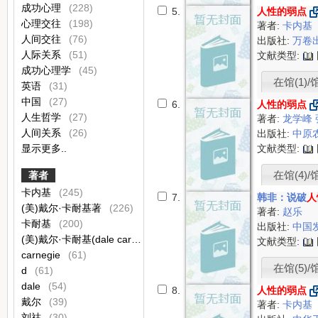
成功心理
(228)
5.
人性的弱点
心理交往
(198)
著者:
卡内基
人间交往
(76)
出版社:
万卷
人际关系
(51)
文献类型:
成功心理学
(45)
在馆(1)/
英语
(31)
中国
(27)
6.
人性的弱点
人生哲学
(27)
著者:
龙学峰
人间关系
(26)
出版社:
中原
显示更多..
文献类型:
在馆(4)/
著者
卡内基
(245)
7.
韩非：说破
人
(美)戴尔·卡耐基著
(226)
著者:
赵乐
卡耐基
(200)
出版社:
中国
(美)戴尔·卡耐基(dale carnegie)著
(92)
文献类型:
carnegie
(61)
在馆(5)/
d
(61)
dale
(54)
8.
人性的弱点
戴尔
(39)
著者:
卡内基
刘祜
(30)