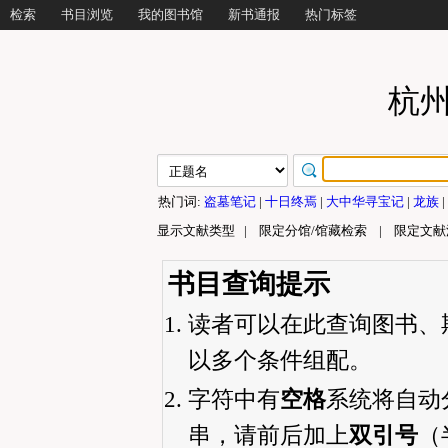
检索
书目浏览
我的图书馆
新书通报
热门标签
杭
热门词:
盗墓笔记
|
十日终焉
|
大中华寻宝记
|
龙族
|
显示文献类型
|
限定分馆/馆藏检索
|
限定文献
书目查询提示
读者可以在此查询图书、
以多个条件组配。
字符中有
空格
系统将自动
串，请前后加上
双引号
（半