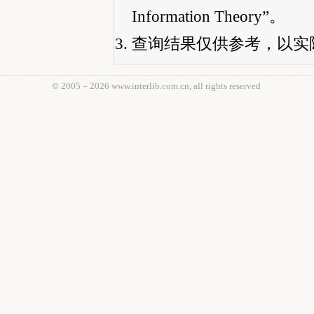
Information Theory”。
查询结果仅供参考，以实
© 2005－
2026 www.interlib.com.cn, all rights reserved